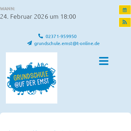
Zum
WANN:
Inhalt
24. Februar 2026 um 18:00
springen
02371-959950
grundschule.emst@t-online.de
Toggle
Naviga
Home
Unsere Schule
Schulleben