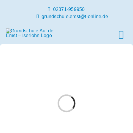
Zum
02371-959950
Inhalt
grundschule.emst@t-online.de
springen
Tog
Nav
Home
Unsere Schule
Schulleben
Loading...
Infos und Termine
OGS und Betreuung