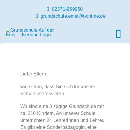
Zum
02371-959950
Inhalt
grundschule.emst@t-online.de
springen
Tog
Nav
Home
Unsere Schule
Liebe Eltern,
wie schön, dass Sie sich für unsere
Schulleben
Schule interessieren.
Wir sind eine 3 zügige Grundschule mit
Infos und Termine
ca. 310 Kindern. An unserer Schule
unterrichten 24 Lehrerinnen und Lehrer.
Es gibt eine Sonderpädagogin, eine
OGS und Betreuung