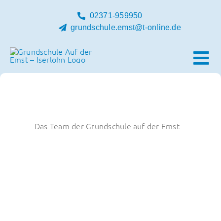
Zum
02371-959950
Inhalt
grundschule.emst@t-online.de
springen
Tog
Nav
Home
Unsere Schule
Das Team der Grundschule auf der Emst
Schulleben
Infos und Termine
OGS und Betreuung