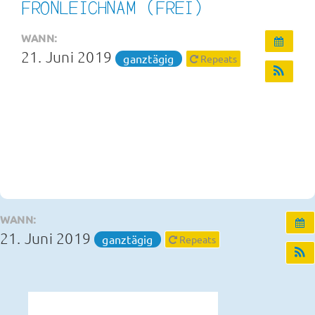
FRONLEICHNAM (FREI)
Infos und Termine
WANN:
21. Juni 2019
ganztägig
Repeats
OGS und Betreuung
Kontakt
WANN:
21. Juni 2019
ganztägig
Repeats