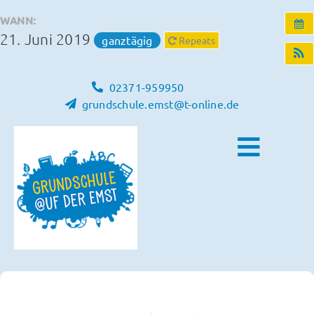
Zum
WANN:
Inhalt
21. Juni 2019
ganztägig
Repeats
springen
02371-959950
grundschule.emst@t-online.de
Toggle
Naviga
Home
Unsere Schule
Schulleben