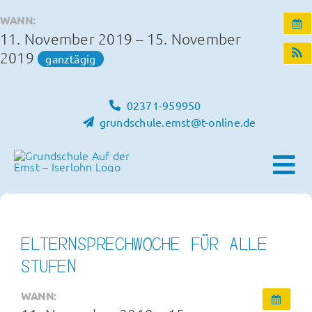
Zum
WANN:
Inhalt
11. November 2019 – 15. November
springen
2019
ganztägig
02371-959950
grundschule.emst@t-online.de
Tog
Nav
Home
ELTERNSPRECHWOCHE FÜR ALLE
Unsere Schule
STUFEN
WANN:
Schulleben