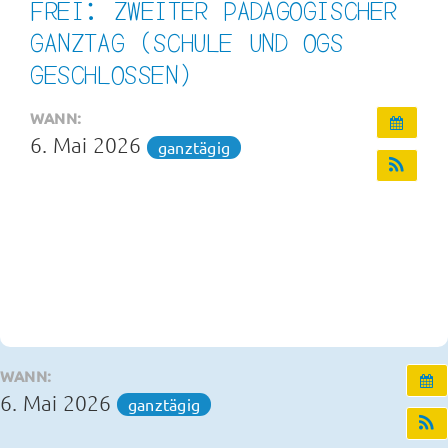
FREI: ZWEITER PÄDAGOGISCHER
Infos und Termine
GANZTAG (SCHULE UND OGS
GESCHLOSSEN)
OGS und Betreuung
WANN:
6. Mai 2026
ganztägig
Kontakt
WANN:
6. Mai 2026
ganztägig