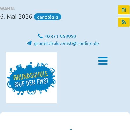
Zum
WANN:
Inhalt
6. Mai 2026
ganztägig
springen
02371-959950
grundschule.emst@t-online.de
Toggle
Naviga
Home
Unsere Schule
Schulleben