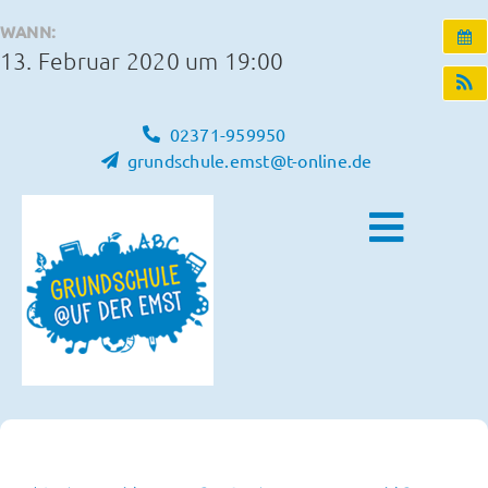
Zum
WANN:
Inhalt
13. Februar 2020 um 19:00
springen
02371-959950
grundschule.emst@t-online.de
Toggle
Naviga
Home
Unsere Schule
Schulleben