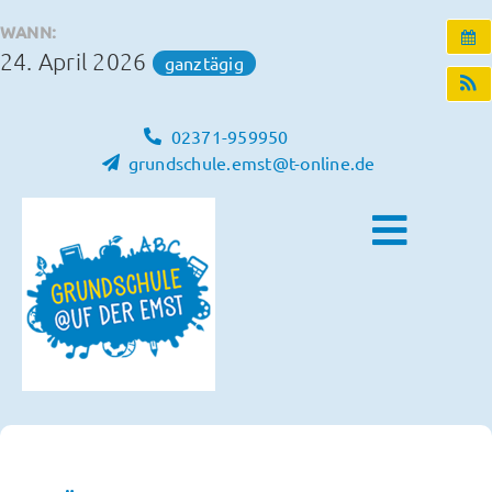
Zum
WANN:
Inhalt
24. April 2026
ganztägig
springen
02371-959950
grundschule.emst@t-online.de
Toggle
Naviga
Home
Unsere Schule
Schulleben