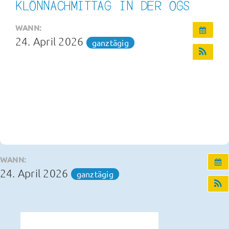
KLÖNNACHMITTAG IN DER OGS
Infos und Termine
WANN:
24. April 2026
ganztägig
OGS und Betreuung
Kontakt
WANN:
24. April 2026
ganztägig