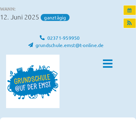
Zum
WANN:
Inhalt
12. Juni 2025
ganztägig
springen
02371-959950
grundschule.emst@t-online.de
Toggle
Naviga
Home
Unsere Schule
Schulleben