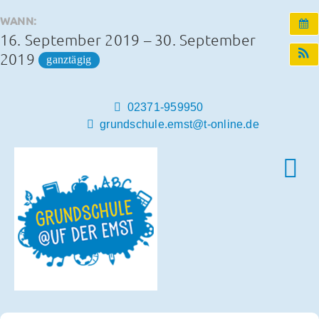
Zum
WANN:
Inhalt
16. September 2019 – 30. September
springen
2019
ganztägig
02371-959950
grundschule.emst@t-online.de
Tog
Nav
Home
Unsere Schule
Schulleben