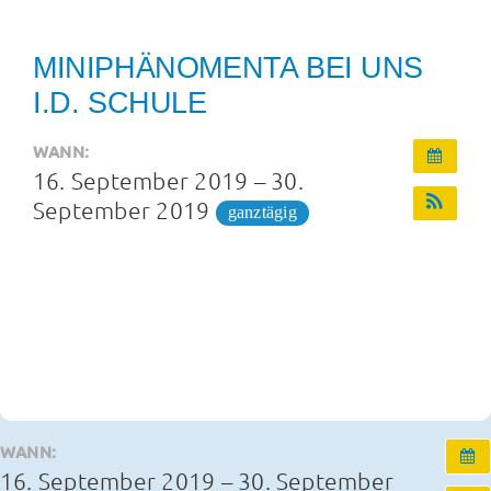
Infos und Termine
MINIPHÄNOMENTA BEI UNS
I.D. SCHULE
OGS und Betreuung
WANN:
16. September 2019 – 30.
Kontakt
September 2019
ganztägig
WANN:
16. September 2019 – 30. September