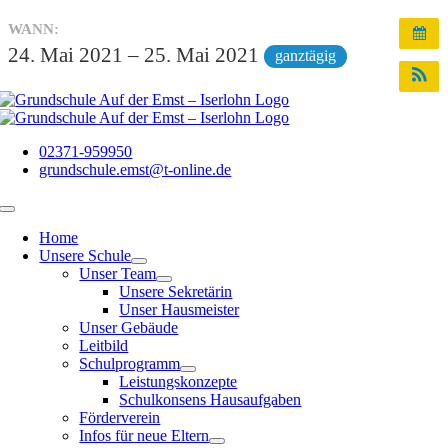
Zum
WANN:
Inhalt
24. Mai 2021 – 25. Mai 2021
ganztägig
springen
02371-959950
grundschule.emst@t-online.de
Toggle
Navigation
Home
Unsere Schule
Unser Team
Unsere Sekretärin
Unser Hausmeister
Unser Gebäude
Leitbild
Schulprogramm
Leistungskonzepte
Schulkonsens Hausaufgaben
Förderverein
Infos für neue Eltern