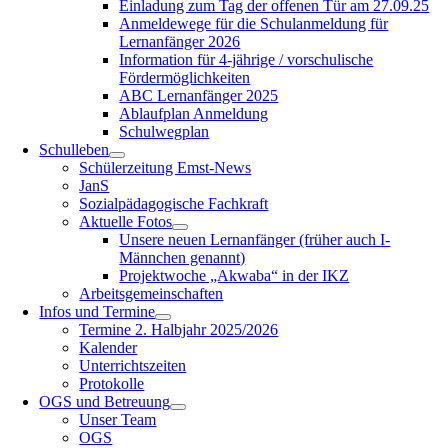
Einladung zum Tag der offenen Tür am 27.09.25
Anmeldewege für die Schulanmeldung für
Lernanfänger 2026
Information für 4-jährige / vorschulische
Fördermöglichkeiten
ABC Lernanfänger 2025
Ablaufplan Anmeldung
Schulwegplan
Schulleben
Schülerzeitung Emst-News
JanS
Sozialpädagogische Fachkraft
Aktuelle Fotos
Unsere neuen Lernanfänger (früher auch I-
Männchen genannt)
Projektwoche „Akwaba“ in der IKZ
Arbeitsgemeinschaften
Infos und Termine
Termine 2. Halbjahr 2025/2026
Kalender
Unterrichtszeiten
Protokolle
OGS und Betreuung
Unser Team
OGS