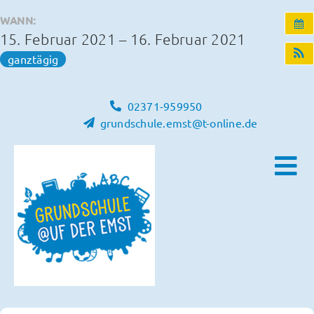
Zum
WANN:
Inhalt
15. Februar 2021 – 16. Februar 2021
springen
ganztägig
02371-959950
grundschule.emst@t-online.de
Tog
Nav
Home
Unsere Schule
Schulleben