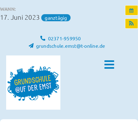
Zum
WANN:
Inhalt
17. Juni 2023
ganztägig
springen
02371-959950
grundschule.emst@t-online.de
Toggle
Naviga
Home
Unsere Schule
Schulleben