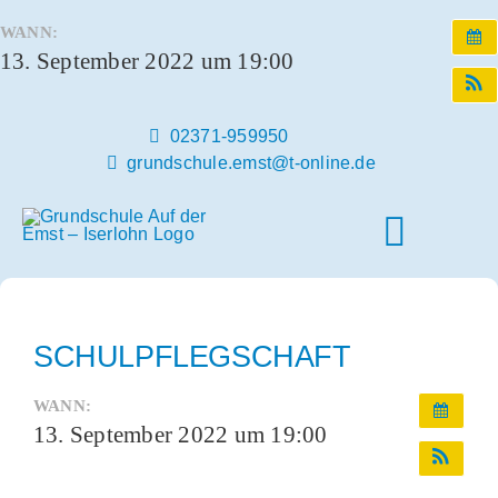
Zum
WANN:
Inhalt
13. September 2022 um 19:00
springen
02371-959950
grundschule.emst@t-online.de
Toggle
Naviga
Home
SCHULPFLEGSCHAFT
Unsere Schule
WANN:
13. September 2022 um 19:00
Schulleben