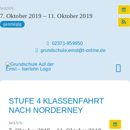
Zum
WANN:
Inhalt
7. Oktober 2019 – 11. Oktober 2019
springen
ganztägig
02371-959950
grundschule.emst@t-online.de
Tog
Nav
Home
STUFE 4 KLASSENFAHRT
Unsere Schule
NACH NORDERNEY
WANN:
Schulleben