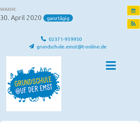
Zum
WANN:
Inhalt
30. April 2020
ganztägig
springen
02371-959950
grundschule.emst@t-online.de
Toggle
Naviga
Home
Unsere Schule
Schulleben