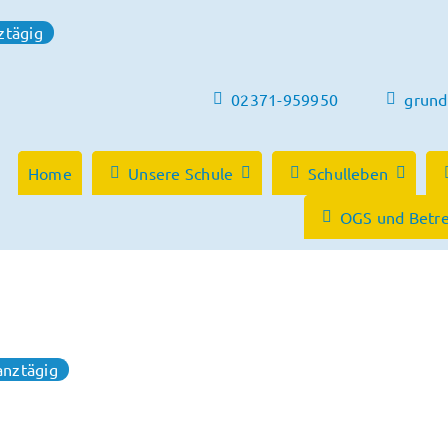
ztägig
02371-959950
grund
Home
Unsere Schule
Schulleben
OGS und Betr
anztägig