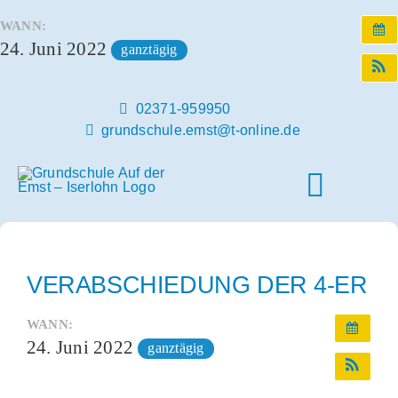
Zum
WANN:
Inhalt
24. Juni 2022
ganztägig
springen
02371-959950
grundschule.emst@t-online.de
Toggle
Naviga
Home
VERABSCHIEDUNG DER 4-ER
Unsere Schule
WANN:
24. Juni 2022
ganztägig
Schulleben