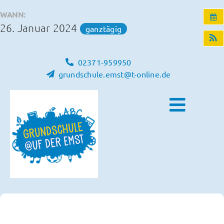
Zum
WANN:
Inhalt
26. Januar 2024
ganztägig
springen
02371-959950
grundschule.emst@t-online.de
Toggle
Naviga
Home
Unsere Schule
Schulleben