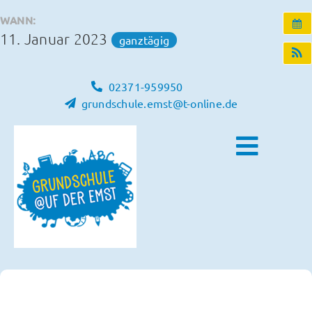
Zum
WANN:
Inhalt
11. Januar 2023
ganztägig
springen
02371-959950
grundschule.emst@t-online.de
Toggle
Naviga
Home
Unsere Schule
Schulleben