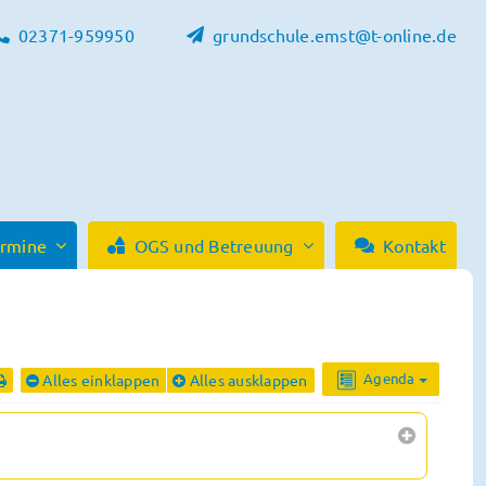
02371-959950
grundschule.emst@t-online.de
ermine
OGS und Betreuung
Kontakt
Agenda
Alles einklappen
Alles ausklappen