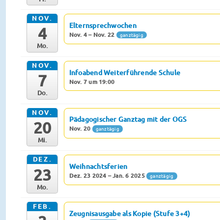
NOV.
Elternsprechwochen
4
Nov. 4 – Nov. 22
ganztägig
Mo.
NOV.
Infoabend Weiterführende Schule
7
Nov. 7 um 19:00
Do.
NOV.
Pädagogischer Ganztag mit der OGS
20
Nov. 20
ganztägig
Mi.
DEZ.
Weihnachtsferien
23
Dez. 23 2024 – Jan. 6 2025
ganztägig
Mo.
FEB.
Zeugnisausgabe als Kopie (Stufe 3+4)