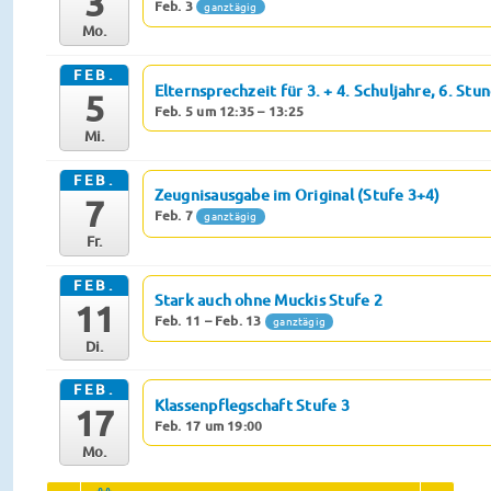
3
Feb. 3
ganztägig
Mo.
FEB.
Elternsprechzeit für 3. + 4. Schuljahre, 6. Stu
5
Feb. 5 um 12:35 – 13:25
Mi.
FEB.
Zeugnisausgabe im Original (Stufe 3+4)
7
Feb. 7
ganztägig
Fr.
FEB.
Stark auch ohne Muckis Stufe 2
11
Feb. 11 – Feb. 13
ganztägig
Di.
FEB.
Klassenpflegschaft Stufe 3
17
Feb. 17 um 19:00
Mo.