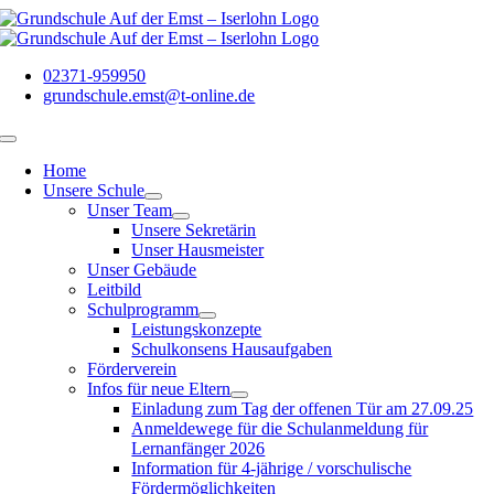
Zum
Inhalt
springen
02371-959950
grundschule.emst@t-online.de
Toggle
Navigation
Home
Unsere Schule
Unser Team
Unsere Sekretärin
Unser Hausmeister
Unser Gebäude
Leitbild
Schulprogramm
Leistungskonzepte
Schulkonsens Hausaufgaben
Förderverein
Infos für neue Eltern
Einladung zum Tag der offenen Tür am 27.09.25
Anmeldewege für die Schulanmeldung für
Lernanfänger 2026
Information für 4-jährige / vorschulische
Fördermöglichkeiten