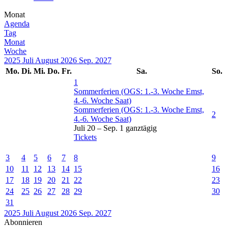
Monat
Agenda
Tag
Monat
Woche
2025
Juli
August 2026
Sep.
2027
Mo.
Di.
Mi.
Do.
Fr.
Sa.
So.
1
Sommerferien (OGS: 1.-3. Woche Emst,
4.-6. Woche Saat)
Sommerferien (OGS: 1.-3. Woche Emst,
2
4.-6. Woche Saat)
Juli 20 – Sep. 1
ganztägig
Tickets
3
4
5
6
7
8
9
10
11
12
13
14
15
16
17
18
19
20
21
22
23
24
25
26
27
28
29
30
31
2025
Juli
August 2026
Sep.
2027
Abonnieren