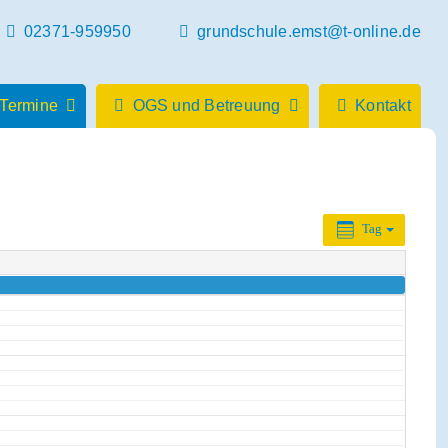
02371-959950
grundschule.emst@t-online.de
 Termine
OGS und Betreuung
Kontakt
Tag