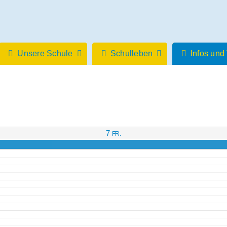
Unsere Schule
Schulleben
Infos und
7
FR.