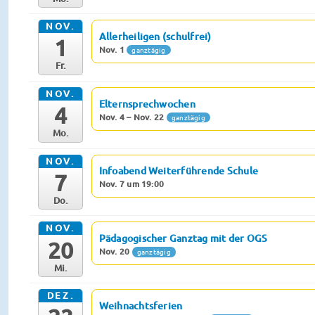
NOV.
Allerheiligen (schulfrei)
1
Nov. 1
ganztägig
Fr.
NOV.
Elternsprechwochen
4
Nov. 4 – Nov. 22
ganztägig
Mo.
NOV.
Infoabend Weiterführende Schule
7
Nov. 7 um 19:00
Do.
NOV.
Pädagogischer Ganztag mit der OGS
20
Nov. 20
ganztägig
Mi.
DEZ.
Weihnachtsferien