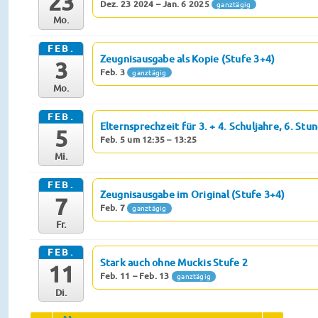
23
Dez. 23 2024 – Jan. 6 2025
ganztägig
Mo.
FEB.
Zeugnisausgabe als Kopie (Stufe 3+4)
3
Feb. 3
ganztägig
Mo.
FEB.
Elternsprechzeit für 3. + 4. Schuljahre, 6. Stu
5
Feb. 5 um 12:35 – 13:25
Mi.
FEB.
Zeugnisausgabe im Original (Stufe 3+4)
7
Feb. 7
ganztägig
Fr.
FEB.
Stark auch ohne Muckis Stufe 2
11
Feb. 11 – Feb. 13
ganztägig
Di.